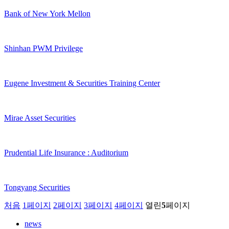
Bank of New York Mellon
Shinhan PWM Privilege
Eugene Investment & Securities Training Center
Mirae Asset Securities
Prudential Life Insurance : Auditorium
Tongyang Securities
처음
1
페이지
2
페이지
3
페이지
4
페이지
열린
5
페이지
news