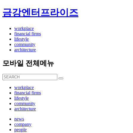
금강엔터프라이즈
workplace
financial firms
lifestyle
community
architecture
모바일 전체메뉴
workplace
financial firms
lifestyle
community
architecture
news
company
people